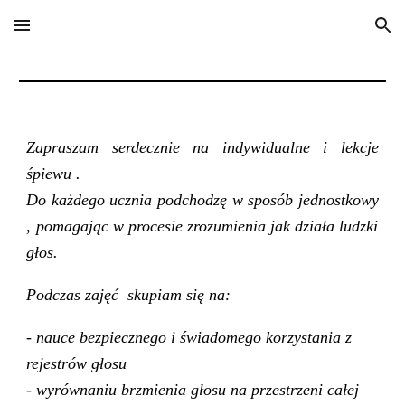
Skip to main content
Skip to navigation
Zapraszam serdecznie na indywidualne i lekcje
śpiewu
.
Do każdego ucznia podchodzę
w sposó
b
jednostkowy
, pomagają
c w procesie zrozumienia jak działa ludzki
głos.
Podczas zajęć
skupiam się
n
a
:
- nauce bezpiecznego i świadomego korzystania z
rejestrów głosu
- wyrównaniu brzmienia głosu na przestrzeni całej