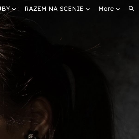
UBY
RAZEM NA SCENIE
More
ion